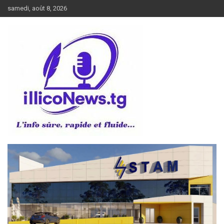
Aller
samedi, août 8, 2026
au
contenu
L’info sûre, rapide et fluide
illiconews