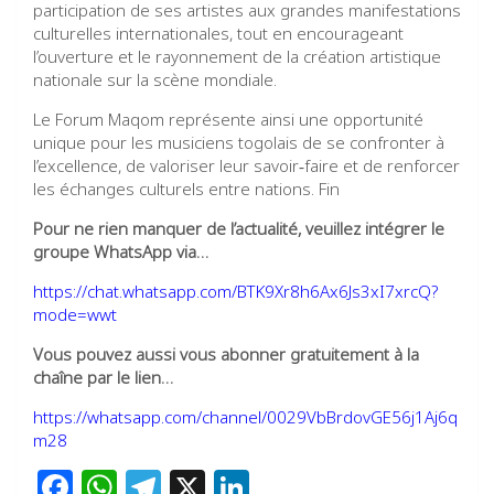
participation de ses artistes aux grandes manifestations
culturelles internationales, tout en encourageant
l’ouverture et le rayonnement de la création artistique
nationale sur la scène mondiale.
Le Forum Maqom représente ainsi une opportunité
unique pour les musiciens togolais de se confronter à
l’excellence, de valoriser leur savoir‑faire et de renforcer
les échanges culturels entre nations. Fin
Pour ne rien manquer de l’actualité, veuillez intégrer le
groupe WhatsApp via…
https://chat.whatsapp.com/BTK9Xr8h6Ax6Js3xI7xrcQ?
mode=wwt
Vous pouvez aussi vous abonner gratuitement à la
chaîne par le lien…
https://whatsapp.com/channel/0029VbBrdovGE56j1Aj6q
m28
F
W
T
X
Li