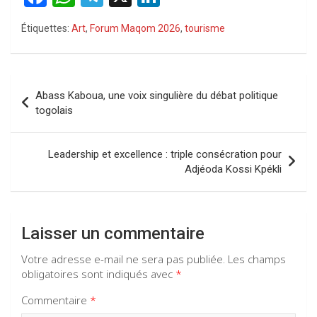
a
h
el
n
Étiquettes:
Art
,
Forum Maqom 2026
,
tourisme
ce
at
e
ke
b
s
gr
dI
o
A
a
n
Navigation
Abass Kaboua, une voix singulière du débat politique
o
p
m
de
togolais
k
p
l’article
Leadership et excellence : triple consécration pour
Adjéoda Kossi Kpékli
Laisser un commentaire
Votre adresse e-mail ne sera pas publiée.
Les champs
obligatoires sont indiqués avec
*
Commentaire
*