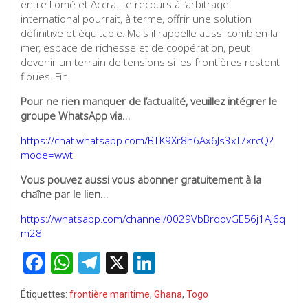
entre Lomé et Accra. Le recours à l’arbitrage
international pourrait, à terme, offrir une solution
définitive et équitable. Mais il rappelle aussi combien la
mer, espace de richesse et de coopération, peut
devenir un terrain de tensions si les frontières restent
floues. Fin
Pour ne rien manquer de l’actualité, veuillez intégrer le
groupe WhatsApp via…
https://chat.whatsapp.com/BTK9Xr8h6Ax6Js3xI7xrcQ?
mode=wwt
Vous pouvez aussi vous abonner gratuitement à la
chaîne par le lien…
https://whatsapp.com/channel/0029VbBrdovGE56j1Aj6q
m28
F
W
T
X
Li
a
h
el
n
Étiquettes:
frontière maritime
,
Ghana
,
Togo
ce
at
e
ke