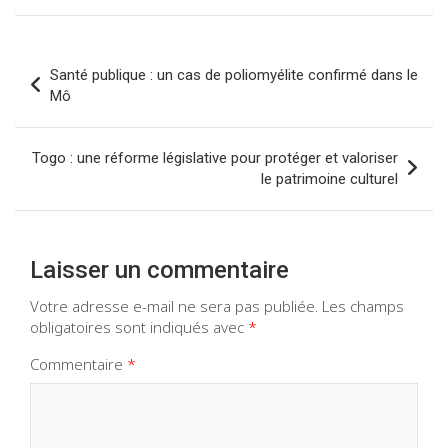
b
s
gr
dI
o
A
a
n
Navigation
Santé publique : un cas de poliomyélite confirmé dans le
o
p
m
de
Mô
k
p
l’article
Togo : une réforme législative pour protéger et valoriser
le patrimoine culturel
Laisser un commentaire
Votre adresse e-mail ne sera pas publiée.
Les champs
obligatoires sont indiqués avec
*
Commentaire
*