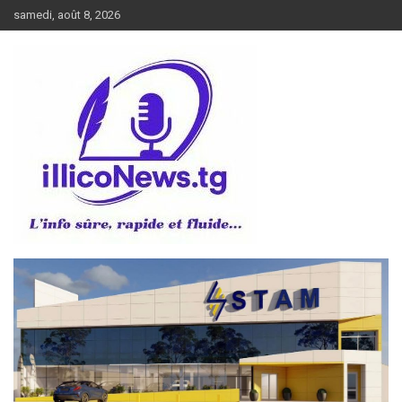
Aller
samedi, août 8, 2026
au
contenu
L’info sûre, rapide et fluide
illiconews