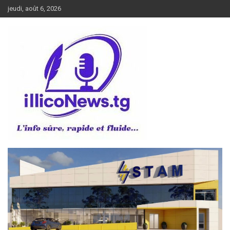
Aller
jeudi, août 6, 2026
au
contenu
L’info sûre, rapide et fluide
illiconews