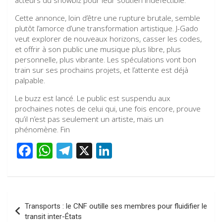
acteurs du showbiz pour leur soutien indéfectible.
Cette annonce, loin d’être une rupture brutale, semble
plutôt l’amorce d’une transformation artistique. J-Gado
veut explorer de nouveaux horizons, casser les codes,
et offrir à son public une musique plus libre, plus
personnelle, plus vibrante. Les spéculations vont bon
train sur ses prochains projets, et l’attente est déjà
palpable.
Le buzz est lancé. Le public est suspendu aux
prochaines notes de celui qui, une fois encore, prouve
qu’il n’est pas seulement un artiste, mais un
phénomène. Fin
F
W
T
X
Li
a
h
el
n
ce
at
e
ke
b
s
gr
dI
Navigation
Transports : le CNF outille ses membres pour fluidifier le
o
A
a
n
de
transit inter-États