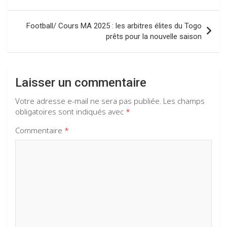
o
p
m
l’article
k
p
Football/ Cours MA 2025 : les arbitres élites du Togo
prêts pour la nouvelle saison
Laisser un commentaire
Votre adresse e-mail ne sera pas publiée.
Les champs
obligatoires sont indiqués avec
*
Commentaire
*