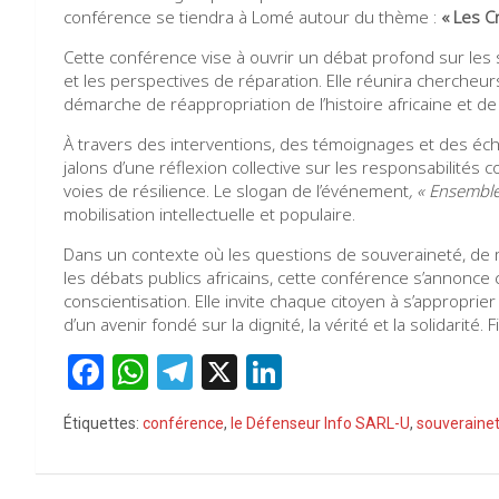
conférence se tiendra à Lomé autour du thème :
« Les C
Cette conférence vise à ouvrir un débat profond sur les s
et les perspectives de réparation. Elle réunira chercheur
démarche de réappropriation de l’histoire africaine et d
À travers des interventions, des témoignages et des éc
jalons d’une réflexion collective sur les responsabilités
voies de résilience. Le slogan de l’événement
,
« Ensemble,
mobilisation intellectuelle et populaire.
Dans un contexte où les questions de souveraineté, de 
les débats publics africains, cette conférence s’annonc
conscientisation. Elle invite chaque citoyen à s’approprier
d’un avenir fondé sur la dignité, la vérité et la solidarité. F
F
W
T
X
Li
a
h
el
n
Étiquettes:
conférence
,
le Défenseur Info SARL-U
,
souveraine
ce
at
e
ke
b
s
gr
dI