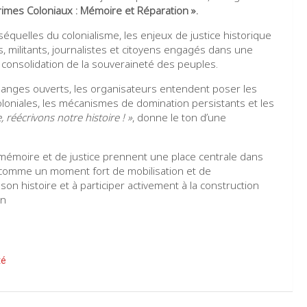
rimes Coloniaux : Mémoire et Réparation »
.
équelles du colonialisme, les enjeux de justice historique
s, militants, journalistes et citoyens engagés dans une
e consolidation de la souveraineté des peuples.
hanges ouverts, les organisateurs entendent poser les
 coloniales, les mécanismes de domination persistants et les
 réécrivons notre histoire ! »
, donne le ton d’une
mémoire et de justice prennent une place centrale dans
e comme un moment fort de mobilisation et de
 son histoire et à participer activement à la construction
in
té