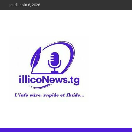
Aller
jeudi, août 6, 2026
au
contenu
L’info sûre, rapide et fluide
illiconews