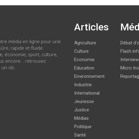
Articles
Méd
votre média en ligne pour une
Agriculture
Débat d'
ûre, rapide et fluide.
Culture
Flash inf
ue, économie, sport, culture,
Economie
Intervie
lus encore… retrouvez
 un clic.
Education
Micro tro
Environnement
Reporta
Industrie
International
Jeunesse
Justice
Médias
Politique
Santé