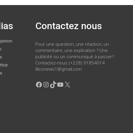
ias
Contactez nous
opinion
Pour une question, une réaction, un
o
commentaire, une explication ? Une
publicité ou un communiqué à passer?
ws
Contactez-nous (+228) 91854014
ttoir
illiconews1@gmail.com
ge
Facebook
Instagram
TikTok
YouTube
X