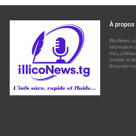
À propos
IllicoNews, 
information s
Actu, politiq
société et p
l’essentiel en