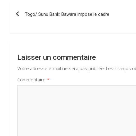
o
A
a
n
Navigation
o
p
m
Togo/ Sunu Bank: Bawara impose le cadre
de
k
p
l’article
Laisser un commentaire
Votre adresse e-mail ne sera pas publiée.
Les champs ob
Commentaire
*