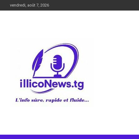
Aller
vendredi, août 7, 2026
au
contenu
L’info sûre, rapide et fluide
illiconews