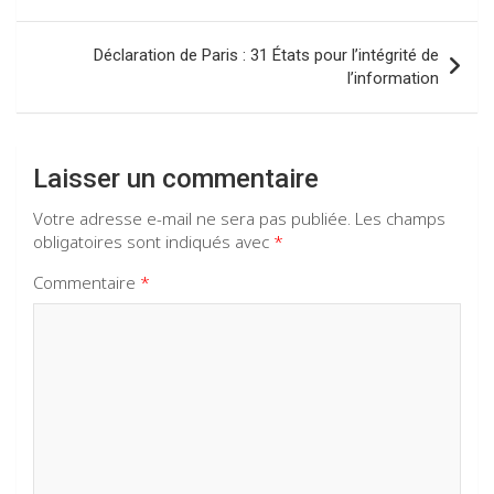
o
p
m
de
k
p
l’article
Déclaration de Paris : 31 États pour l’intégrité de
l’information
Laisser un commentaire
Votre adresse e-mail ne sera pas publiée.
Les champs
obligatoires sont indiqués avec
*
Commentaire
*