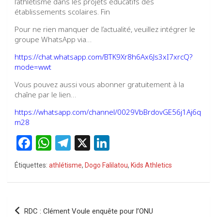
l’athlétisme dans les projets éducatifs des
établissements scolaires. Fin
Pour ne rien manquer de l’actualité, veuillez intégrer le
groupe WhatsApp via…
https://chat.whatsapp.com/BTK9Xr8h6Ax6Js3xI7xrcQ?
mode=wwt
Vous pouvez aussi vous abonner gratuitement à la
chaîne par le lien…
https://whatsapp.com/channel/0029VbBrdovGE56j1Aj6q
m28
F
W
T
X
Li
a
h
el
n
Étiquettes:
athlétisme
,
Dogo Falilatou
,
Kids Athletics
ce
at
e
ke
b
s
gr
dI
o
A
a
n
Navigation
RDC : Clément Voule enquête pour l’ONU