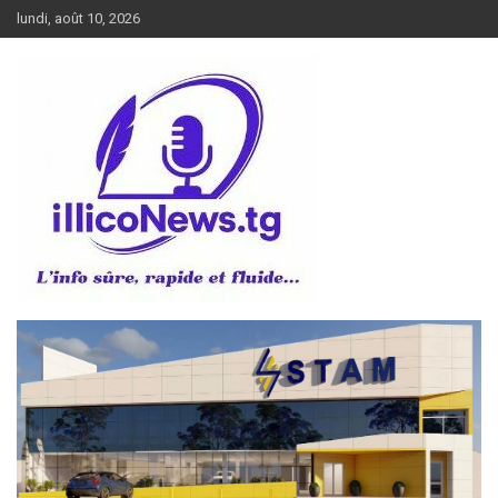
Aller
lundi, août 10, 2026
au
contenu
L’info sûre, rapide et fluide
illiconews