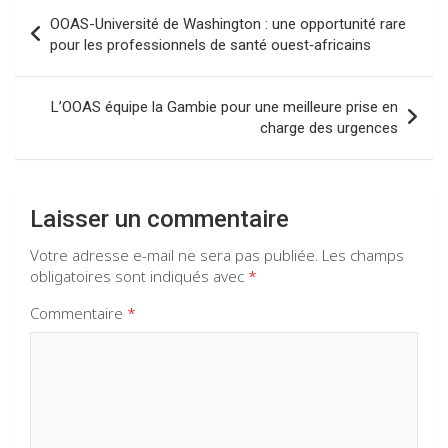
Navigation
o
p
m
OOAS-Université de Washington : une opportunité rare
de
pour les professionnels de santé ouest‑africains
k
p
l’article
L’OOAS équipe la Gambie pour une meilleure prise en
charge des urgences
Laisser un commentaire
Votre adresse e-mail ne sera pas publiée.
Les champs
obligatoires sont indiqués avec
*
Commentaire
*