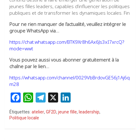
jeunes filles leaders, capables d’influencer les politiques
publiques et de transformer les dynamiques locales. Fin
Pour ne rien manquer de l’actualité, veuillez intégrer le
groupe WhatsApp via…
https://chat.whatsapp.com/BTK9Xr8h6Ax6Js3xI7xrcQ?
mode=wwt
Vous pouvez aussi vous abonner gratuitement à la
chaîne par le lien…
https://whatsapp.com/channel/0029VbBrdovGE56j1Aj6q
m28
F
W
T
X
Li
a
h
el
n
Étiquettes:
atelier
,
GF2D
,
jeune fille
,
leadership
,
ce
at
e
ke
Politique locale
b
s
gr
dI
o
A
a
n