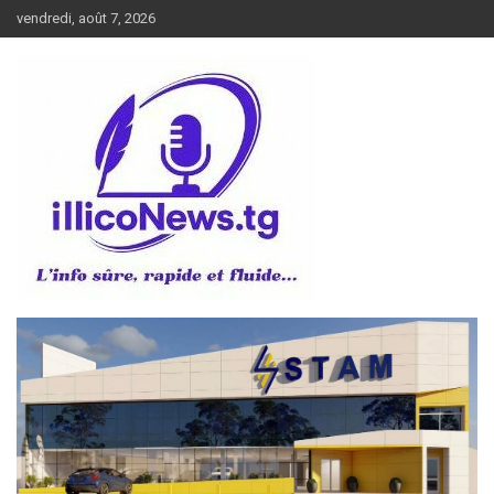
Aller
vendredi, août 7, 2026
au
contenu
L’info sûre, rapide et fluide
illiconews