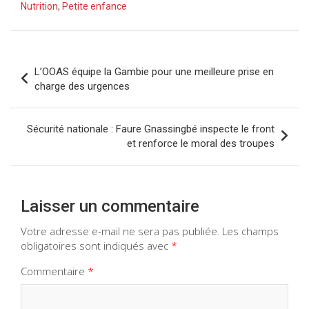
ce
at
e
ke
Nutrition
,
Petite enfance
b
s
gr
dI
o
A
a
n
Navigation
o
p
m
L’OOAS équipe la Gambie pour une meilleure prise en
de
charge des urgences
k
p
l’article
Sécurité nationale : Faure Gnassingbé inspecte le front
et renforce le moral des troupes
Laisser un commentaire
Votre adresse e-mail ne sera pas publiée.
Les champs
obligatoires sont indiqués avec
*
Commentaire
*