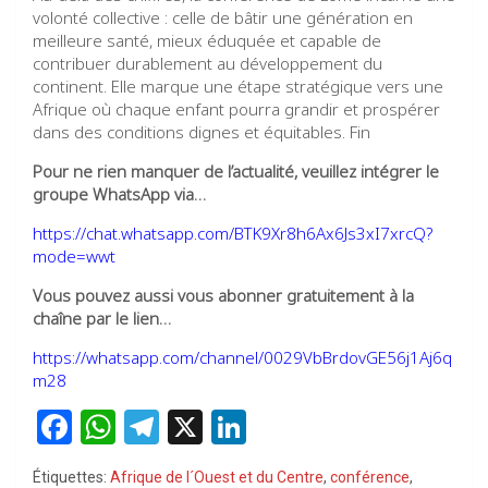
volonté collective : celle de bâtir une génération en
meilleure santé, mieux éduquée et capable de
contribuer durablement au développement du
continent. Elle marque une étape stratégique vers une
Afrique où chaque enfant pourra grandir et prospérer
dans des conditions dignes et équitables. Fin
Pour ne rien manquer de l’actualité, veuillez intégrer le
groupe WhatsApp via…
https://chat.whatsapp.com/BTK9Xr8h6Ax6Js3xI7xrcQ?
mode=wwt
Vous pouvez aussi vous abonner gratuitement à la
chaîne par le lien…
https://whatsapp.com/channel/0029VbBrdovGE56j1Aj6q
m28
F
W
T
X
Li
a
h
el
n
Étiquettes:
Afrique de l´Ouest et du Centre
,
conférence
,