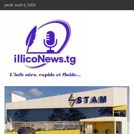
Aller
jeudi, août 6, 2026
au
contenu
L’info sûre, rapide et fluide
illiconews