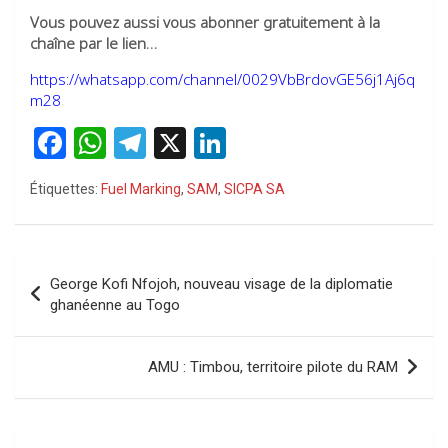
Vous pouvez aussi vous abonner gratuitement à la
chaîne par le lien…
https://whatsapp.com/channel/0029VbBrdovGE56j1Aj6q
m28
F
W
T
X
Li
a
h
el
n
Étiquettes:
Fuel Marking
,
SAM
,
SICPA SA
ce
at
e
ke
b
s
gr
dI
o
A
a
n
Navigation
George Kofi Nfojoh, nouveau visage de la diplomatie
o
p
m
de
ghanéenne au Togo
k
p
l’article
AMU : Timbou, territoire pilote du RAM