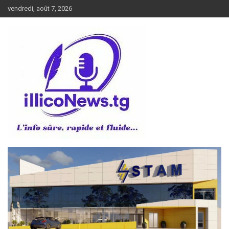
Aller
vendredi, août 7, 2026
au
contenu
L’info sûre, rapide et fluide
illiconews