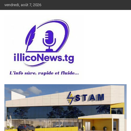
Aller
vendredi, août 7, 2026
au
contenu
L’info sûre, rapide et fluide
illiconews