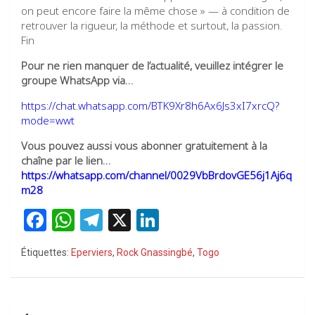
on peut encore faire la même chose » — à condition de
retrouver la rigueur, la méthode et surtout, la passion.
Fin
Pour ne rien manquer de l’actualité, veuillez intégrer le
groupe WhatsApp via…
https://chat.whatsapp.com/BTK9Xr8h6Ax6Js3xI7xrcQ?
mode=wwt
Vous pouvez aussi vous abonner gratuitement à la
chaîne par le lien…
https://whatsapp.com/channel/0029VbBrdovGE56j1Aj6q
m28
F
W
T
X
Li
a
h
el
n
Étiquettes:
Eperviers
,
Rock Gnassingbé
,
Togo
ce
at
e
ke
b
s
gr
dI
o
A
a
n
Navigation