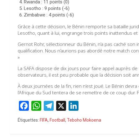
Rwanda : 11 points (0)
Lesotho : 9 points (-6)
Zimbabwe : 4 points (-6)
Grâce à cette décision, le Bénin remporte sa bataille juri
Lesotho, quant à lui, engrange trois points inattendus et
Gernot Rohr, sélectionneur du Bénin, n’a pas caché son in
qualification. Nous n’aurions pas abordé notre match con
»
La SAFA dispose de dix jours pour faire appel auprès de 
observateurs, il est peu probable que la décision soit an
À deux journées de la fin, rien n’est joué. Le Bénin devra
l’Afrique du Sud tentera de se remettre de ce coup dur. F
F
W
T
X
Li
a
h
el
n
Étiquettes:
FIFA
,
Football
,
Teboho Mokoena
ce
at
e
ke
b
s
gr
dI