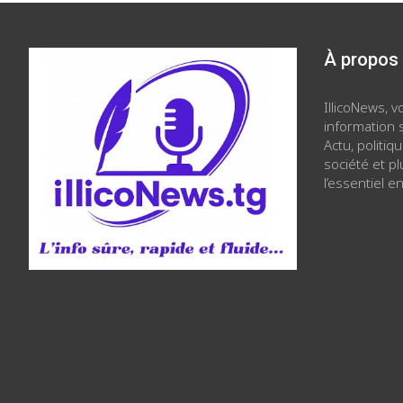
À propos
IllicoNews, 
information s
Actu, politiq
société et p
l’essentiel en