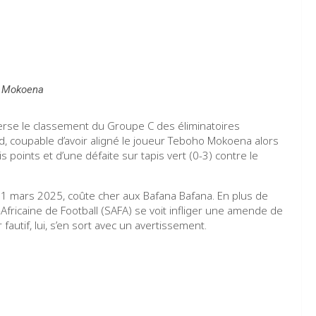
 Mokoena
verse le classement du Groupe C des éliminatoires
d, coupable d’avoir aligné le joueur Teboho Mokoena alors
is points et d’une défaite sur tapis vert (0-3) contre le
21 mars 2025, coûte cher aux Bafana Bafana. En plus de
-Africaine de Football (SAFA) se voit infliger une amende de
fautif, lui, s’en sort avec un avertissement.