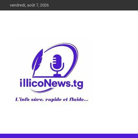
Aller
vendredi, août 7, 2026
au
contenu
L’info sûre, rapide et fluide
illiconews