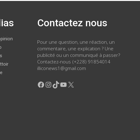
ias
Contactez nous
opinion
Pour une question, une réaction, un
o
commentaire, une explication ? Une
publicité ou un communiqué à passer?
ws
Contactez-nous (+228) 91854014
ttoir
illiconews1@gmail.com
ge
Facebook
Instagram
TikTok
YouTube
X