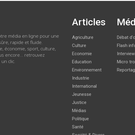
Articles
Méd
votre média en ligne pour une
Agriculture
Débat d'
ûre, rapide et fluide.
Culture
Flash inf
ue, économie, sport, culture,
Economie
Intervie
lus encore… retrouvez
 un clic.
Education
Micro tro
Environnement
Reporta
Industrie
International
Jeunesse
Justice
Médias
Politique
Santé
Société & Divers