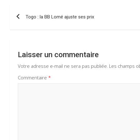
o
A
a
n
Navigation
o
p
m
Togo : la BB Lomé ajuste ses prix
de
k
p
l’article
Laisser un commentaire
Votre adresse e-mail ne sera pas publiée.
Les champs ob
Commentaire
*