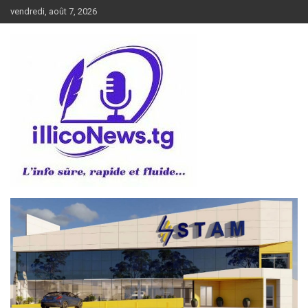
Aller
vendredi, août 7, 2026
au
contenu
L’info sûre, rapide et fluide
illiconews