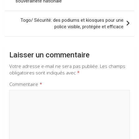
o
p
m
souveraineté nationale
k
p
l’article
Togo/ Sécurité: des podiums et kiosques pour une
police visible, protégée et efficace
Laisser un commentaire
Votre adresse e-mail ne sera pas publiée.
Les champs
obligatoires sont indiqués avec
*
Commentaire
*