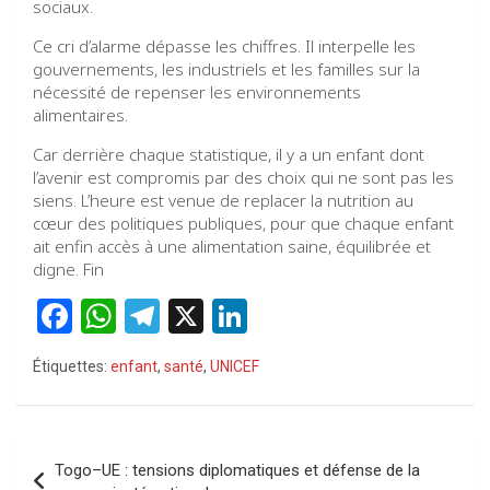
sociaux.
Ce cri d’alarme dépasse les chiffres. Il interpelle les
gouvernements, les industriels et les familles sur la
nécessité de repenser les environnements
alimentaires.
Car derrière chaque statistique, il y a un enfant dont
l’avenir est compromis par des choix qui ne sont pas les
siens. L’heure est venue de replacer la nutrition au
cœur des politiques publiques, pour que chaque enfant
ait enfin accès à une alimentation saine, équilibrée et
digne. Fin
F
W
T
X
Li
a
h
el
n
Étiquettes:
enfant
,
santé
,
UNICEF
ce
at
e
ke
b
s
gr
dI
o
A
a
n
Navigation
Togo–UE : tensions diplomatiques et défense de la
de