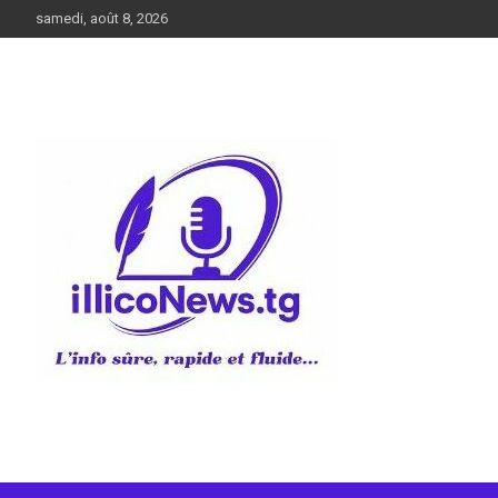
Aller
samedi, août 8, 2026
au
contenu
L’info sûre, rapide et fluide
illiconews