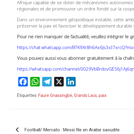
Afrique capable de se doter de mécanismes autonomes de
régionales et de promouvoir un ordre fondé sur la coopér
Dans un environnement géopolitique instable, cette ambi
préserver la paix et favoriser le développement durable 
Pour ne rien manquer de l’actualité, veuillez intégrer l
https://chat.whatsapp.com/BTK9Xr8h6Ax6Js3xI7xrcQ?m
Vous pouvez aussi vous abonner gratuitement à la chaîne
https://whatsapp.com/channel/0029VbBrdovGE56j1Aj6
F
W
T
X
Li
a
h
el
n
Étiquettes:
Faure Gnassingbé
,
Grands Lacs
,
paix
ce
at
e
ke
b
s
gr
dI
o
A
a
n
Navigation
o
p
m
Football/ Mercato : Messi file en Arabie saoudite