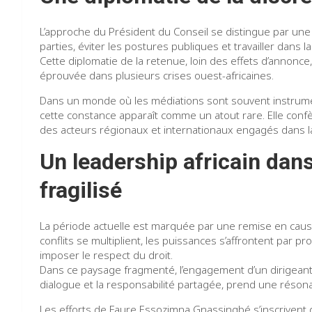
L’approche du Président du Conseil se distingue par une m
parties, éviter les postures publiques et travailler dans l
Cette diplomatie de la retenue, loin des effets d’annonce,
éprouvée dans plusieurs crises ouest-africaines.
Dans un monde où les médiations sont souvent instrume
cette constance apparaît comme un atout rare. Elle confère
des acteurs régionaux et internationaux engagés dans la
Un leadership africain dans
fragilisé
La période actuelle est marquée par une remise en caus
conflits se multiplient, les puissances s’affrontent par pro
imposer le respect du droit.
Dans ce paysage fragmenté, l’engagement d’un dirigeant a
dialogue et la responsabilité partagée, prend une résona
Les efforts de Faure Essozimna Gnassingbé s’inscrivent