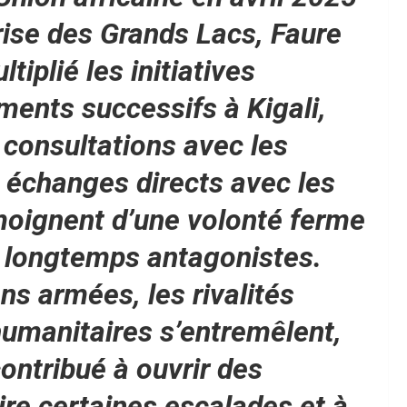
ise des Grands Lacs, Faure
iplié les initiatives
ents successifs à Kigali,
consultations avec les
es échanges directs avec les
émoignent d’une volonté ferme
s longtemps antagonistes.
ns armées, les rivalités
humanitaires s’entremêlent,
ontribué à ouvrir des
ire certaines escalades et à