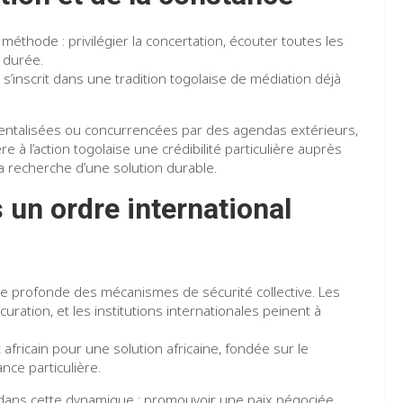
éthode : privilégier la concertation, écouter toutes les
a durée.
 s’inscrit dans une tradition togolaise de médiation déjà
ntalisées ou concurrencées par des agendas extérieurs,
 à l’action togolaise une crédibilité particulière auprès
 recherche d’une solution durable.
 un ordre international
e profonde des mécanismes de sécurité collective. Les
curation, et les institutions internationales peinent à
fricain pour une solution africaine, fondée sur le
nce particulière.
 dans cette dynamique : promouvoir une paix négociée,