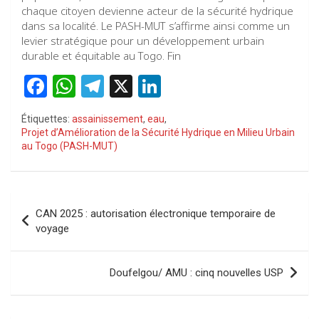
chaque citoyen devienne acteur de la sécurité hydrique
dans sa localité. Le PASH-MUT s’affirme ainsi comme un
levier stratégique pour un développement urbain
durable et équitable au Togo. Fin
F
W
T
X
Li
a
h
el
n
Étiquettes:
assainissement
,
eau
,
ce
at
e
ke
Projet d’Amélioration de la Sécurité Hydrique en Milieu Urbain
au Togo (PASH-MUT)
b
s
gr
dI
o
A
a
n
o
p
m
Navigation
CAN 2025 : autorisation électronique temporaire de
k
p
de
voyage
l’article
Doufelgou/ AMU : cinq nouvelles USP