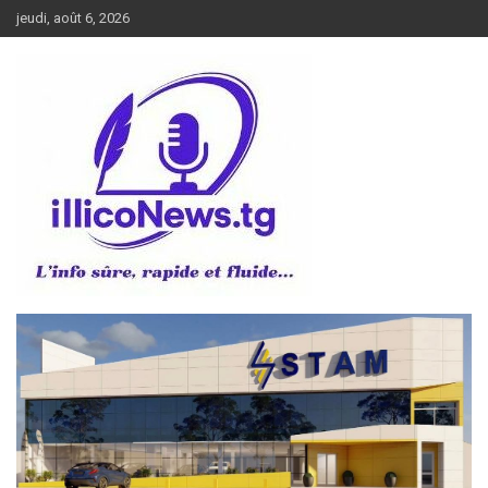
Aller
jeudi, août 6, 2026
au
contenu
L’info sûre, rapide et fluide
illiconews