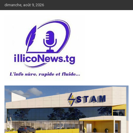
Aller
dimanche, août 9, 2026
au
contenu
L’info sûre, rapide et fluide
illiconews