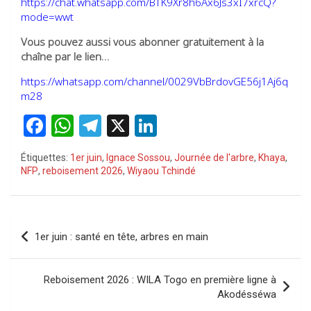
https://chat.whatsapp.com/BTK9Xr8h6Ax6Js3xI7xrcQ?
mode=wwt
Vous pouvez aussi vous abonner gratuitement à la
chaîne par le lien…
https://whatsapp.com/channel/0029VbBrdovGE56j1Aj6q
m28
F
W
T
X
Li
a
h
el
n
Étiquettes:
1er juin
,
Ignace Sossou
,
Journée de l'arbre
,
Khaya
,
ce
at
e
ke
NFP
,
reboisement 2026
,
Wiyaou Tchindé
b
s
gr
dI
o
A
a
n
Navigation
o
p
m
1er juin : santé en tête, arbres en main
de
k
p
l’article
Reboisement 2026 : WILA Togo en première ligne à
Akodésséwa