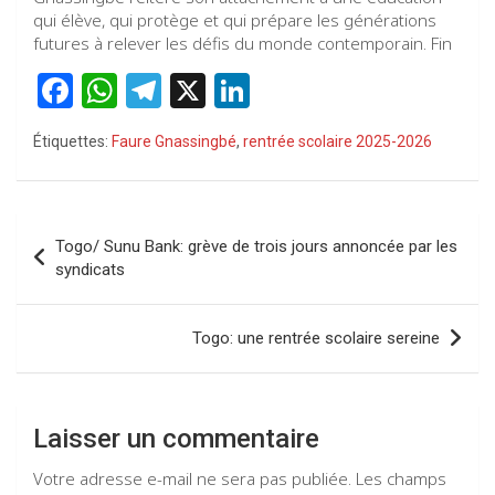
qui élève, qui protège et qui prépare les générations
futures à relever les défis du monde contemporain. Fin
F
W
T
X
Li
a
h
el
n
Étiquettes:
Faure Gnassingbé
,
rentrée scolaire 2025-2026
ce
at
e
ke
b
s
gr
dI
o
A
a
n
Navigation
Togo/ Sunu Bank: grève de trois jours annoncée par les
o
p
m
de
syndicats
k
p
l’article
Togo: une rentrée scolaire sereine
Laisser un commentaire
Votre adresse e-mail ne sera pas publiée.
Les champs