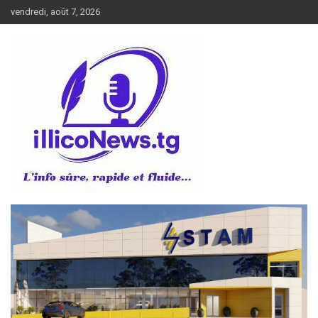
Aller
vendredi, août 7, 2026
au
contenu
L’info sûre, rapide et fluide
illiconews