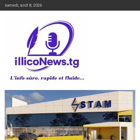
Aller
samedi, août 8, 2026
au
contenu
L’info sûre, rapide et fluide
illiconews