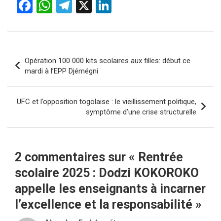
F
W
T
X
Li
a
h
el
n
ce
at
e
ke
b
s
gr
dI
Navigation
Opération 100 000 kits scolaires aux filles: début ce
o
A
a
n
de
mardi à l’EPP Djémégni
o
p
m
l’article
k
p
UFC et l’opposition togolaise : le vieillissement politique,
symptôme d’une crise structurelle
2 commentaires sur «
Rentrée
scolaire 2025 : Dodzi KOKOROKO
appelle les enseignants à incarner
l’excellence et la responsabilité
»