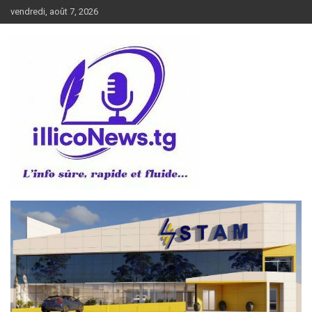
Aller
vendredi, août 7, 2026
au
contenu
L’info sûre, rapide et fluide
illiconews