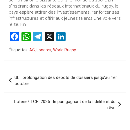
s’insérant dans les réseaux internationaux du rugby, le
pays espère attirer des investissements, renforcer ses
infrastructures et offrir aux jeunes talents une voie vers
l’élite. Fin
F
W
T
X
Li
a
h
el
n
Étiquettes:
AG
,
Londres
,
World Rugby
ce
at
e
ke
b
s
gr
dI
o
A
a
n
Navigation
UL: prolongation des dépôts de dossiers jusqu’au 1er
o
p
m
de
octobre
k
p
l’article
Loterie/ TCE 2025 : le pari gagnant de la fidélité et du
rêve