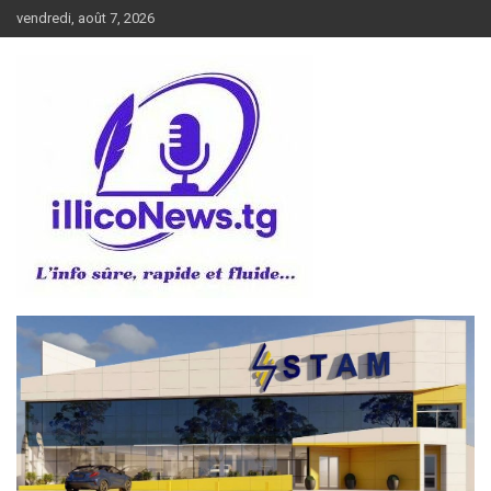
Aller
vendredi, août 7, 2026
au
contenu
L’info sûre, rapide et fluide
illiconews