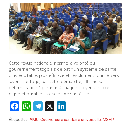
Cette revue nationale incarne la volonté du
gouvernement togolais de bâtir un système de santé
plus équitable, plus efficace et résolument tourné vers
l’avenir. Le Togo, par cette démarche, affirme sa
détermination à garantir à chaque citoyen un accès
digne et durable aux soins de santé. Fin
F
W
T
X
Li
a
h
el
n
Étiquettes:
AMU
,
Courversure sanitaire universelle
,
MSHP
ce
at
e
ke