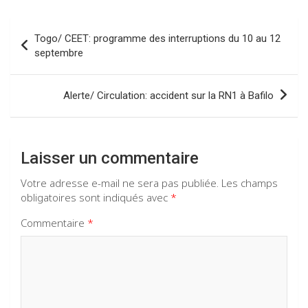
b
s
gr
dI
o
A
a
n
Navigation
Togo/ CEET: programme des interruptions du 10 au 12
o
p
m
de
septembre
k
p
l’article
Alerte/ Circulation: accident sur la RN1 à Bafilo
Laisser un commentaire
Votre adresse e-mail ne sera pas publiée.
Les champs
obligatoires sont indiqués avec
*
Commentaire
*