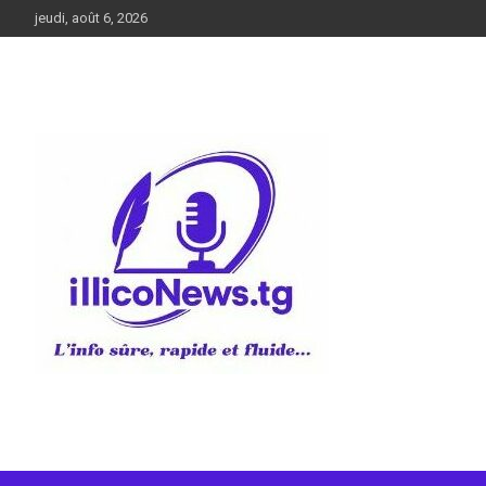
Aller
jeudi, août 6, 2026
au
contenu
L’info sûre, rapide et fluide
illiconews