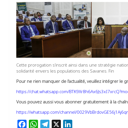
Cette prorogation s’inscrit ainsi dans une stratégie natio
solidarité envers les populations des Savanes. Fin
Pour ne rien manquer de l’actualité, veuillez intégrer l
https://chat.whatsapp.com/BTK9Xr8h6Ax6Js3xI7xrcQ?m
Vous pouvez aussi vous abonner gratuitement à la chaîne
https://whatsapp.com/channel/0029VbBrdovGE56j1Aj6
F
W
T
X
Li