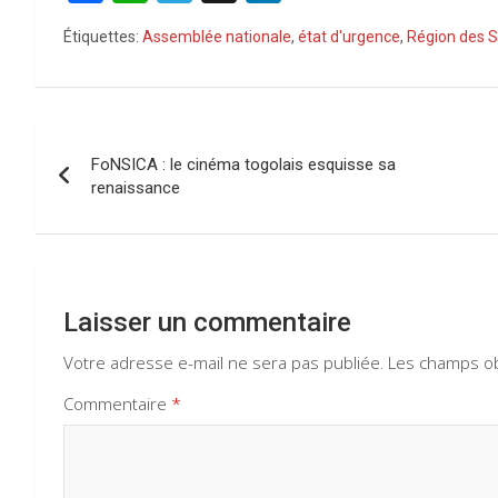
a
h
el
n
Étiquettes:
Assemblée nationale
,
état d'urgence
,
Région des 
ce
at
e
ke
b
s
gr
dI
o
A
a
n
Navigation
o
p
m
FoNSICA : le cinéma togolais esquisse sa
de
renaissance
k
p
l’article
Laisser un commentaire
Votre adresse e-mail ne sera pas publiée.
Les champs ob
Commentaire
*