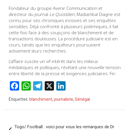
Fondateur du groupe Avenir Communication et
directeur du journal
Le Quotidien
, Madiambal Diagne est
connu pour ses chroniques incisives et ses enquêtes
sensibles. Déjà confronté à plusieurs polémiques, il fait
cette fois face à des soupçons de blanchiment et de
transactions douteuses. La procédure judiciaire est en
cours, tandis que les enquêteurs poursuivent
activement leurs recherches.
L’affaire suscite un vif intérêt dans les milieux
médiatiques et politiques, révélant une nouvelle tension
entre liberté de la presse et exigences judiciaires. Fin
F
W
T
X
Li
a
h
el
n
Étiquettes:
blanchiment
,
journaliste
,
Sénégal
ce
at
e
ke
b
s
gr
dI
o
A
a
n
Navigation
Togo/ Football : voici pour vous les remarques de Dr