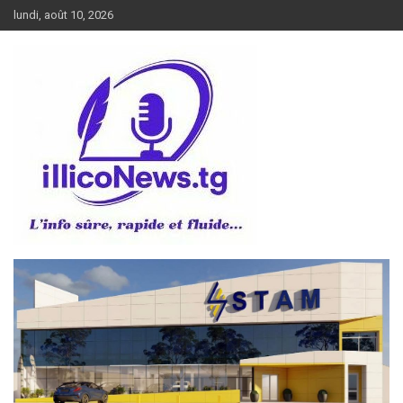
Aller
lundi, août 10, 2026
au
contenu
L’info sûre, rapide et fluide
illiconews