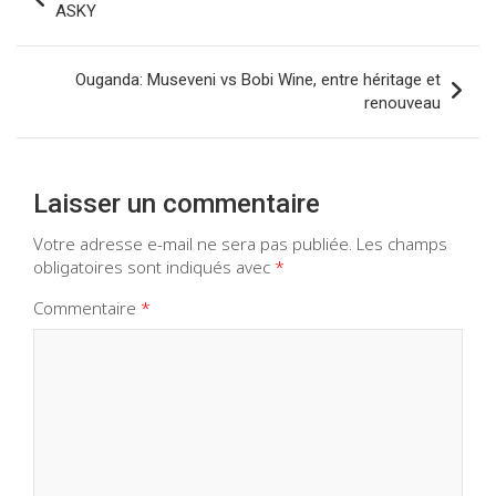
o
p
m
de
ASKY
k
p
l’article
Ouganda: Museveni vs Bobi Wine, entre héritage et
renouveau
Laisser un commentaire
Votre adresse e-mail ne sera pas publiée.
Les champs
obligatoires sont indiqués avec
*
Commentaire
*