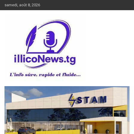
Aller
samedi, août 8, 2026
au
contenu
L’info sûre, rapide et fluide
illiconews