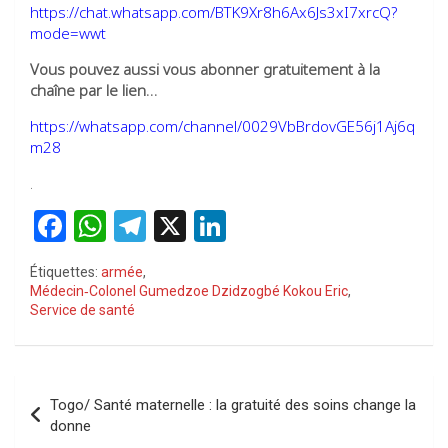
https://chat.whatsapp.com/BTK9Xr8h6Ax6Js3xI7xrcQ?
mode=wwt
Vous pouvez aussi vous abonner gratuitement à la
chaîne par le lien…
https://whatsapp.com/channel/0029VbBrdovGE56j1Aj6q
m28
.
F
W
T
X
Li
a
h
el
n
Étiquettes:
armée
,
ce
at
e
ke
Médecin‑Colonel Gumedzoe Dzidzogbé Kokou Eric
,
Service de santé
b
s
gr
dI
o
A
a
n
o
p
m
Navigation
Togo/ Santé maternelle : la gratuité des soins change la
k
p
de
donne