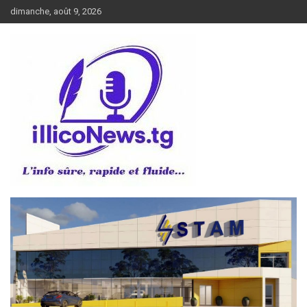
Aller
dimanche, août 9, 2026
au
contenu
L’info sûre, rapide et fluide
illiconews