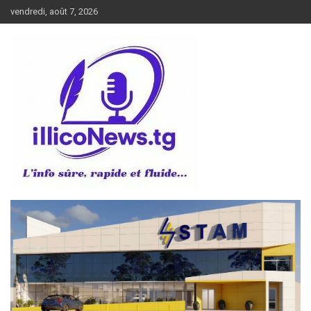
Aller
vendredi, août 7, 2026
au
contenu
L’info sûre, rapide et fluide
illiconews