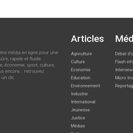
Articles
Méd
votre média en ligne pour une
Agriculture
Débat d'
ûre, rapide et fluide.
Culture
Flash inf
ue, économie, sport, culture,
Economie
Intervie
lus encore… retrouvez
 un clic.
Education
Micro tro
Environnement
Reporta
Industrie
International
Jeunesse
Justice
Médias