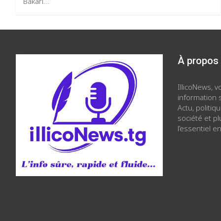
Bakari…
À propos
IllicoNews, 
information s
Actu, politiq
société et p
l’essentiel en