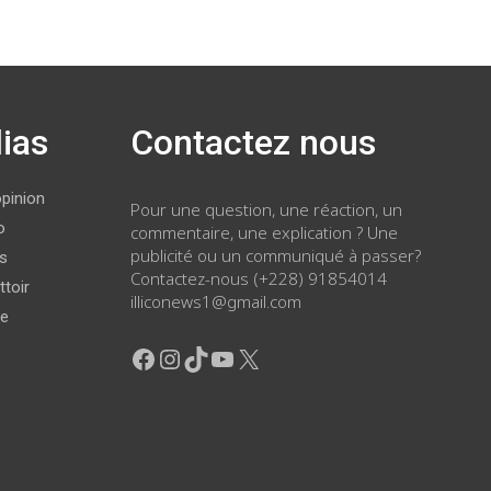
ias
Contactez nous
opinion
Pour une question, une réaction, un
o
commentaire, une explication ? Une
publicité ou un communiqué à passer?
ws
Contactez-nous (+228) 91854014
ttoir
illiconews1@gmail.com
ge
Facebook
Instagram
TikTok
YouTube
X