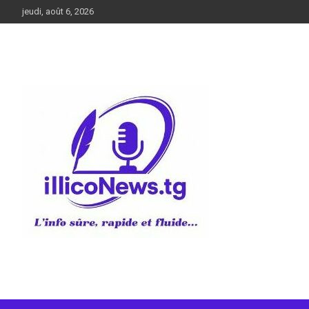
Aller
jeudi, août 6, 2026
au
contenu
L’info sûre, rapide et fluide
illiconews