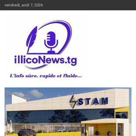
Aller
vendredi, août 7, 2026
au
contenu
L’info sûre, rapide et fluide
illiconews