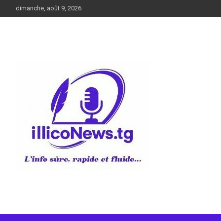
Aller
dimanche, août 9, 2026
au
contenu
L’info sûre, rapide et fluide
illiconews