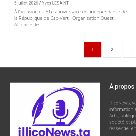
5 juillet 2026
Yves LESAINT
À l’occasion du 51e anniversaire de l’indépendance de
la République de Cap-Vert, l’Organisation Ouest
Africaine de…
Pagination
1
2
…
des
publications
À propos
IllicoNews, 
information s
Actu, politiq
société et p
l’essentiel en