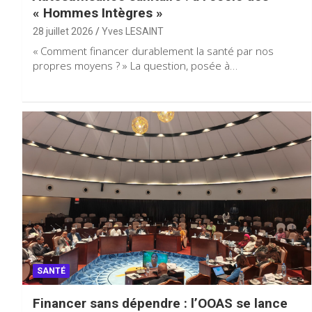
« Hommes Intègres »
28 juillet 2026
Yves LESAINT
« Comment financer durablement la santé par nos
propres moyens ? » La question, posée à…
SANTÉ
Financer sans dépendre : l’OOAS se lance