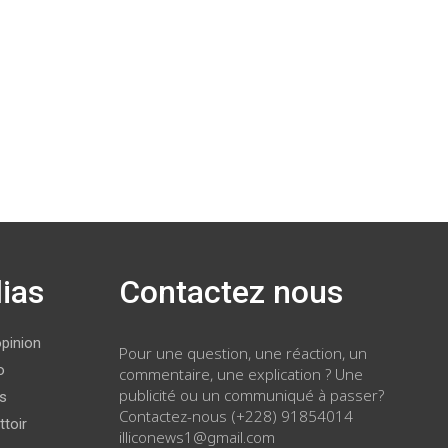
ias
Contactez nous
opinion
Pour une question, une réaction, un
o
commentaire, une explication ? Une
publicité ou un communiqué à passer?
ws
Contactez-nous (+228) 91854014
ttoir
illiconews1@gmail.com