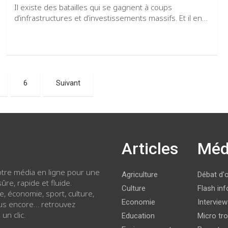
Il existe des batailles qui se gagnent à coups
d’infrastructures et d’investissements massifs. Et il en…
6
Suivant
Articles
Méd
votre média en ligne pour une
Agriculture
Débat d'
ûre, rapide et fluide.
Culture
Flash inf
ue, économie, sport, culture,
Economie
Intervie
lus encore… retrouvez
 un clic.
Education
Micro tro