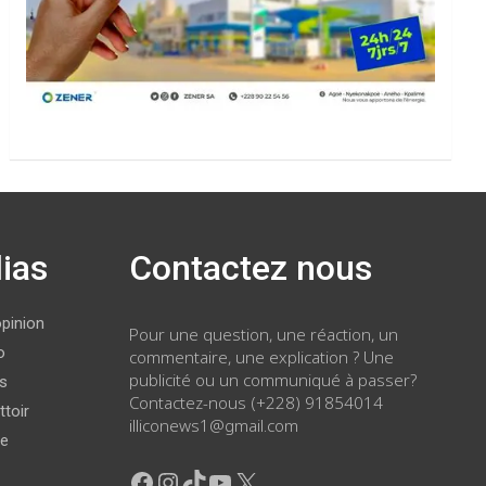
ias
Contactez nous
opinion
Pour une question, une réaction, un
o
commentaire, une explication ? Une
publicité ou un communiqué à passer?
ws
Contactez-nous (+228) 91854014
ttoir
illiconews1@gmail.com
ge
Facebook
Instagram
TikTok
YouTube
X