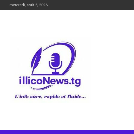
Aller
mercredi, août 5, 2026
au
contenu
L’info sûre, rapide et fluide
illiconews