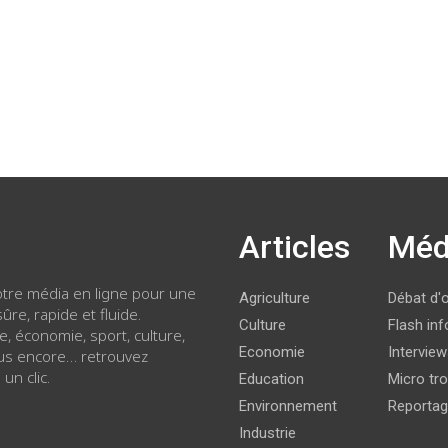
Articles
Méd
votre média en ligne pour une
Agriculture
Débat d'
ûre, rapide et fluide.
Culture
Flash inf
ue, économie, sport, culture,
Economie
Intervie
lus encore… retrouvez
 un clic.
Education
Micro tro
Environnement
Reporta
Industrie