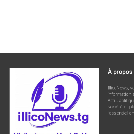
À propos
IllicoNews, 
information s
Actu, politiq
société et p
l’essentiel en