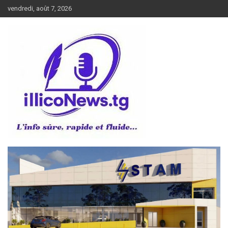
Aller
vendredi, août 7, 2026
au
contenu
L’info sûre, rapide et fluide
illiconews