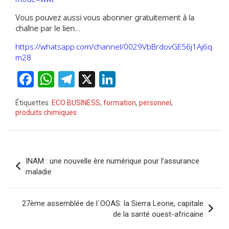
Vous pouvez aussi vous abonner gratuitement à la
chaîne par le lien…
https://whatsapp.com/channel/0029VbBrdovGE56j1Aj6q
m28
F
W
T
X
Li
a
h
el
n
Étiquettes:
ECO BUSINESS
,
formation
,
personnel
,
ce
at
e
ke
produits chimiques
b
s
gr
dI
o
A
a
n
Navigation
o
p
m
INAM : une nouvelle ère numérique pour l’assurance
de
maladie
k
p
l’article
27ème assemblée de l´OOAS: la Sierra Leone, capitale
de la santé ouest-africaine