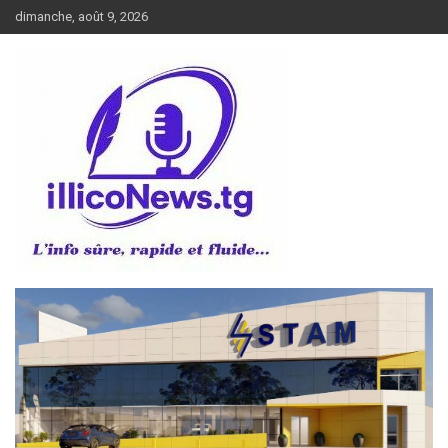
Aller
dimanche, août 9, 2026
au
contenu
L’info sûre, rapide et fluide
illiconews