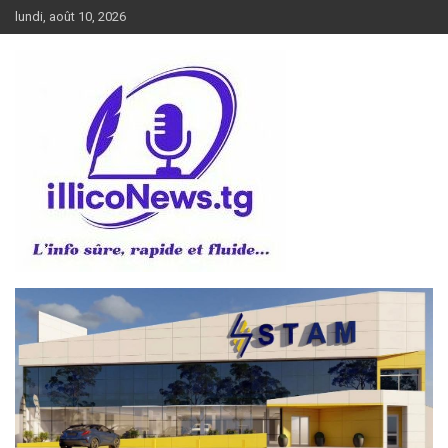
Aller
lundi, août 10, 2026
au
contenu
L’info sûre, rapide et fluide
illiconews