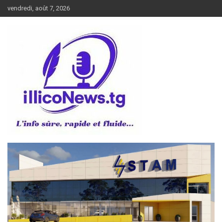
Aller
vendredi, août 7, 2026
au
contenu
L’info sûre, rapide et fluide
illiconews