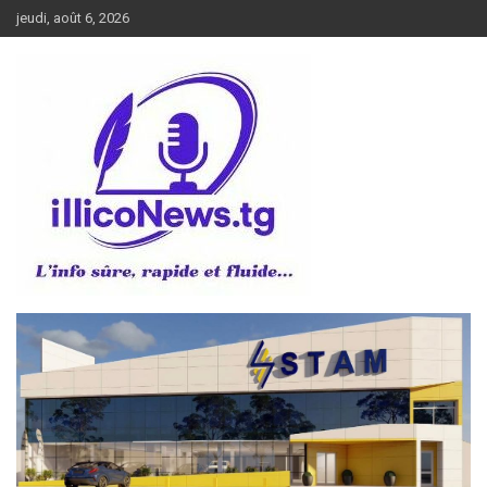
Aller
jeudi, août 6, 2026
au
contenu
L’info sûre, rapide et fluide
illiconews