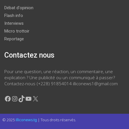
Débat d'opinion
Flash info
Interviews
Micro trottoir
Reportage
Contactez nous
Pour une question, une réaction, un commentaire, une
explication ? Une publicité ou un communiqué à passer?
Contactez-nous (+228) 91854014 illiconews1@gmail.com
Facebook
Instagram
TikTok
YouTube
X
© 2025
illiconews.tg
| Tous droits réservés.