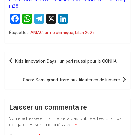
m28
F
W
T
X
Li
a
h
el
n
Étiquettes:
ANIAC
,
arme chimique
,
bilan 2025
ce
at
e
ke
b
s
gr
dI
o
A
a
n
Navigation
Kids Innovation Days : un pari réussi pour le CONIIA
o
p
m
de
k
p
l’article
Sacré Sam, grand-frère aux filouteries de lumière
Laisser un commentaire
Votre adresse e-mail ne sera pas publiée.
Les champs
obligatoires sont indiqués avec
*