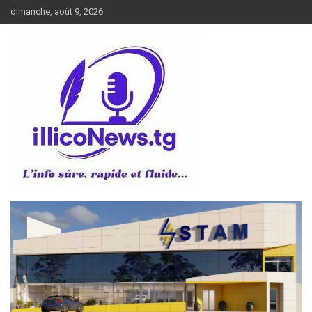
Aller
dimanche, août 9, 2026
au
contenu
L’info sûre, rapide et fluide
illiconews