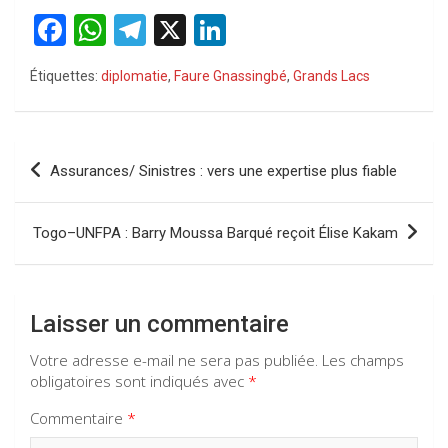
F
W
T
X
Li
a
h
el
n
Étiquettes:
diplomatie
,
Faure Gnassingbé
,
Grands Lacs
ce
at
e
ke
b
s
gr
dI
o
A
a
n
Navigation
Assurances/ Sinistres : vers une expertise plus fiable
o
p
m
de
k
p
l’article
Togo–UNFPA : Barry Moussa Barqué reçoit Élise Kakam
Laisser un commentaire
Votre adresse e-mail ne sera pas publiée.
Les champs
obligatoires sont indiqués avec
*
Commentaire
*