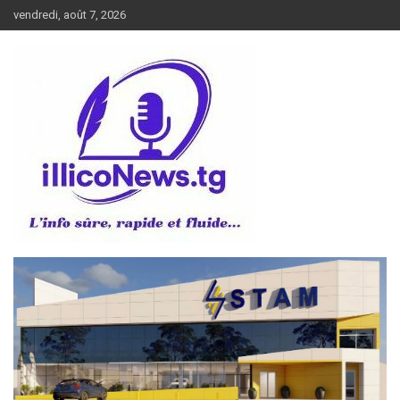
Aller
vendredi, août 7, 2026
au
contenu
L’info sûre, rapide et fluide
illiconews