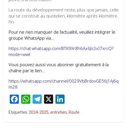
La route du développement reste, plus que jamais, celle
qui se construit au quotidien, kilomètre après kilomètre.
Fin
Pour ne rien manquer de l’actualité, veuillez intégrer le
groupe WhatsApp via…
https://chat.whatsapp.com/BTK9Xr8h6Ax6Js3xI7xrcQ?
mode=wwt
Vous pouvez aussi vous abonner gratuitement à la
chaîne par le lien…
https://whatsapp.com/channel/0029VbBrdovGE56j1Aj6q
m28
F
W
T
X
Li
a
h
el
n
Étiquettes:
2024-2025
,
entretien
,
Route
ce
at
e
ke
b
s
gr
dI