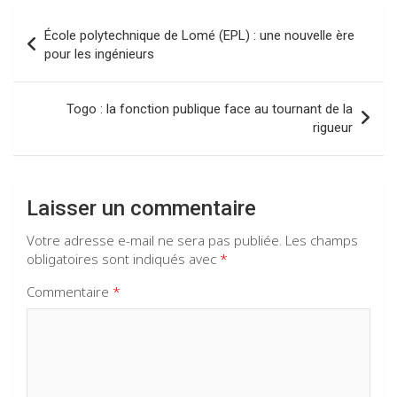
o
A
a
n
Navigation
École polytechnique de Lomé (EPL) : une nouvelle ère
o
p
m
de
pour les ingénieurs
k
p
l’article
Togo : la fonction publique face au tournant de la
rigueur
Laisser un commentaire
Votre adresse e-mail ne sera pas publiée.
Les champs
obligatoires sont indiqués avec
*
Commentaire
*