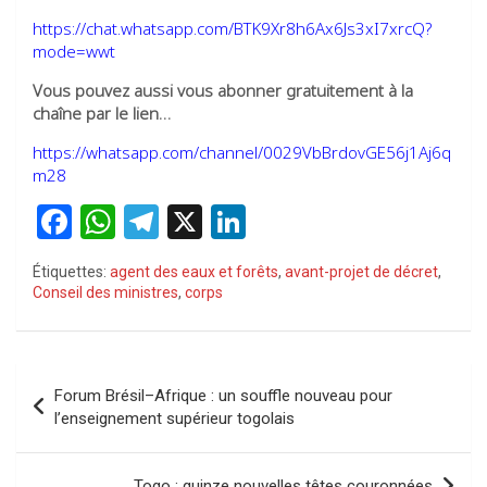
https://chat.whatsapp.com/BTK9Xr8h6Ax6Js3xI7xrcQ?
mode=wwt
Vous pouvez aussi vous abonner gratuitement à la
chaîne par le lien…
https://whatsapp.com/channel/0029VbBrdovGE56j1Aj6q
m28
F
W
T
X
Li
a
h
el
n
Étiquettes:
agent des eaux et forêts
,
avant-projet de décret
,
ce
at
e
ke
Conseil des ministres
,
corps
b
s
gr
dI
o
A
a
n
Navigation
o
p
m
Forum Brésil–Afrique : un souffle nouveau pour
de
l’enseignement supérieur togolais
k
p
l’article
Togo : quinze nouvelles têtes couronnées