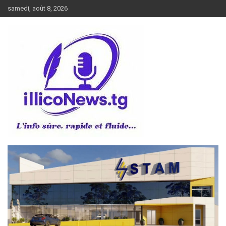
Aller
samedi, août 8, 2026
au
contenu
L’info sûre, rapide et fluide
illiconews