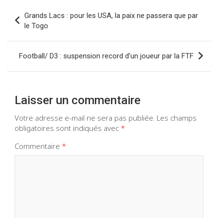
o
A
a
n
Navigation
o
p
m
Grands Lacs : pour les USA, la paix ne passera que par
de
le Togo
k
p
l’article
Football/ D3 : suspension record d’un joueur par la FTF
Laisser un commentaire
Votre adresse e-mail ne sera pas publiée.
Les champs
obligatoires sont indiqués avec
*
Commentaire
*