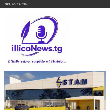
Aller
jeudi, août 6, 2026
au
contenu
L’info sûre, rapide et fluide
illiconews