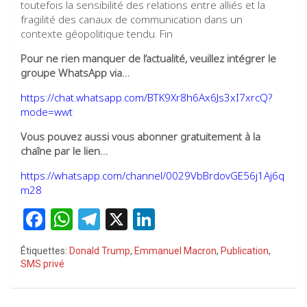
toutefois la sensibilité des relations entre alliés et la
fragilité des canaux de communication dans un
contexte géopolitique tendu. Fin
Pour ne rien manquer de l’actualité, veuillez intégrer le
groupe WhatsApp via…
https://chat.whatsapp.com/BTK9Xr8h6Ax6Js3xI7xrcQ?
mode=wwt
Vous pouvez aussi vous abonner gratuitement à la
chaîne par le lien…
https://whatsapp.com/channel/0029VbBrdovGE56j1Aj6q
m28
F
W
T
X
Li
a
h
el
n
Étiquettes:
Donald Trump
,
Emmanuel Macron
,
Publication
,
ce
at
e
ke
SMS privé
b
s
gr
dI