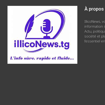
À propos
IllicoNews, 
information s
Actu, politiq
société et p
l’essentiel en