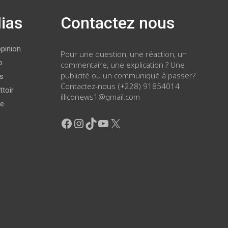
ias
Contactez nous
opinion
Pour une question, une réaction, un
o
commentaire, une explication ? Une
publicité ou un communiqué à passer?
ws
Contactez-nous (+228) 91854014
ttoir
illiconews1@gmail.com
ge
Facebook
Instagram
TikTok
YouTube
X