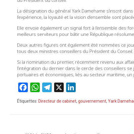
La désignation du général Yark Damehame s’inscrit da
l’expérience, la loyauté et la vision d’ensemble sont placé
Elle envoie également un signal fort à l’ensemble des force
meilleurs serviteurs pour bâtir une République résolument t
Deux autres figures ont également été nommées ce jour.
tous deux ministres conseillers du Président du Conseil.
Si la nomination du premier, récemment revenu aux affair
l’intégration du dernier dans le cercle des conseillers s
portuaires et économiques, liés au secteur maritime, un pi
F
W
T
X
Li
a
h
el
n
Étiquettes:
Directeur de cabinet
,
gouvernement
,
Yark Dameh
ce
at
e
ke
b
s
gr
dI
o
A
a
n
Navigation