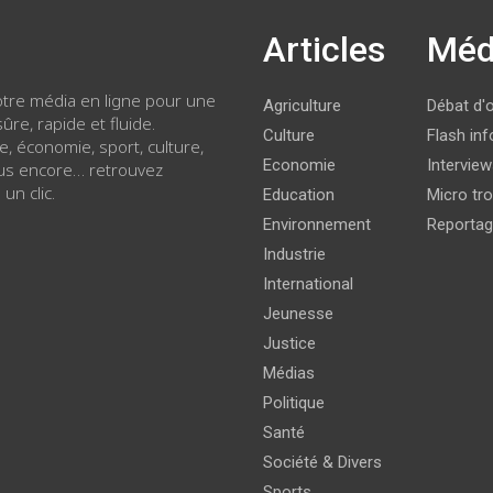
Articles
Méd
votre média en ligne pour une
Agriculture
Débat d'
ûre, rapide et fluide.
Culture
Flash inf
ue, économie, sport, culture,
Economie
Intervie
lus encore… retrouvez
 un clic.
Education
Micro tro
Environnement
Reporta
Industrie
International
Jeunesse
Justice
Médias
Politique
Santé
Société & Divers
Sports