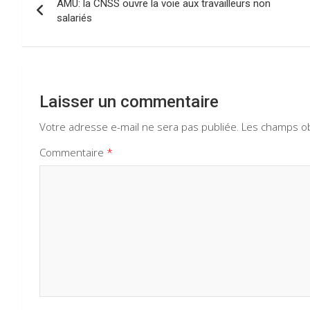
o
p
m
AMU: la CNSS ouvre la voie aux travailleurs non
de
salariés
k
p
l’article
Laisser un commentaire
Votre adresse e-mail ne sera pas publiée.
Les champs ob
Commentaire
*