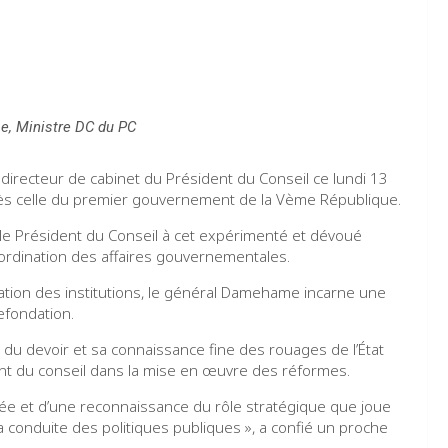
, Ministre DC du PC
irecteur de cabinet du Président du Conseil ce lundi 13
près celle du premier gouvernement de la Vème République.
 le Président du Conseil à cet expérimenté et dévoué
oordination des affaires gouvernementales.
isation des institutions, le général Damehame incarne une
efondation.
 du devoir et sa connaissance fine des rouages de l’État
dent du conseil dans la mise en œuvre des réformes.
lée et d’une reconnaissance du rôle stratégique que joue
la conduite des politiques publiques », a confié un proche