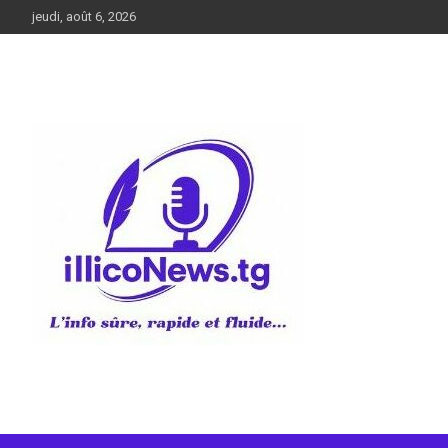
Aller
jeudi, août 6, 2026
au
contenu
L’info sûre, rapide et fluide
illiconews