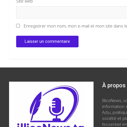
Site web
Enregistrer mon nom, mon e-mail et mon site dans 
À propos
IllicoNews, 
information s
Actu, politiq
société et p
l’essentiel en