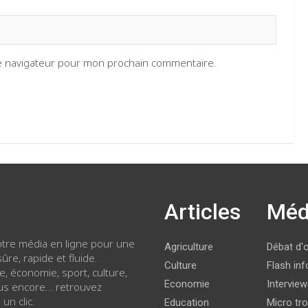
le navigateur pour mon prochain commentaire.
Articles
Méd
votre média en ligne pour une
Agriculture
Débat d'
ûre, rapide et fluide.
Culture
Flash inf
ue, économie, sport, culture,
Economie
Intervie
lus encore… retrouvez
 un clic.
Education
Micro tro