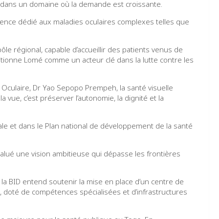
s dans un domaine où la demande est croissante.
rence dédié aux maladies oculaires complexes telles que
ôle régional, capable d’accueillir des patients venus de
itionne Lomé comme un acteur clé dans la lutte contre les
culaire, Dr Yao Sepopo Prempeh, la santé visuelle
a vue, c’est préserver l’autonomie, la dignité et la
tale et dans le Plan national de développement de la santé
 salué une vision ambitieuse qui dépasse les frontières
, la BID entend soutenir la mise en place d’un centre de
, doté de compétences spécialisées et d’infrastructures