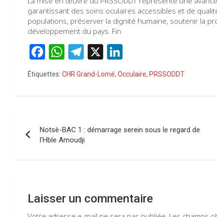
La mise en œuvre du PRSSODDT représente une avancée 
garantissant des soins oculaires accessibles et de qualité
populations, préserver la dignité humaine, soutenir la pro
développement du pays. Fin
F
W
T
X
Li
a
h
el
n
Étiquettes:
CHR Grand-Lomé
,
Occulaire
,
PRSSODDT
ce
at
e
ke
b
s
gr
dI
o
A
a
n
Navigation
o
p
m
Notsè-BAC 1 : démarrage serein sous le regard de
de
l’Hble Amoudji
k
p
l’article
Laisser un commentaire
Votre adresse e-mail ne sera pas publiée.
Les champs ob