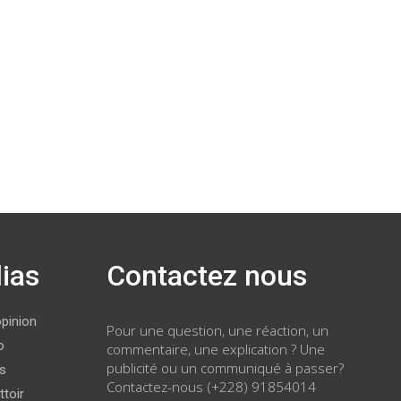
ias
Contactez nous
opinion
Pour une question, une réaction, un
o
commentaire, une explication ? Une
publicité ou un communiqué à passer?
ws
Contactez-nous (+228) 91854014
ttoir