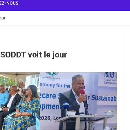
EZ-NOUS
our
SODDT voit le jour