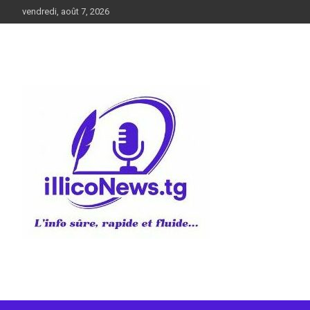
Aller
vendredi, août 7, 2026
au
contenu
L’info sûre, rapide et fluide
illiconews