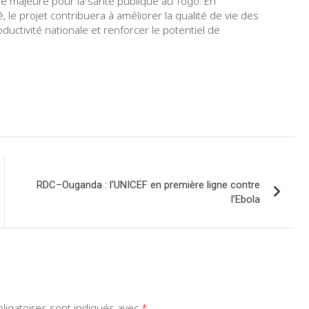
majeure pour la santé publique au Togo. En
, le projet contribuera à améliorer la qualité de vie des
ductivité nationale et renforcer le potentiel de
RDC–Ouganda : l’UNICEF en première ligne contre
l’Ebola
ligatoires sont indiqués avec
*