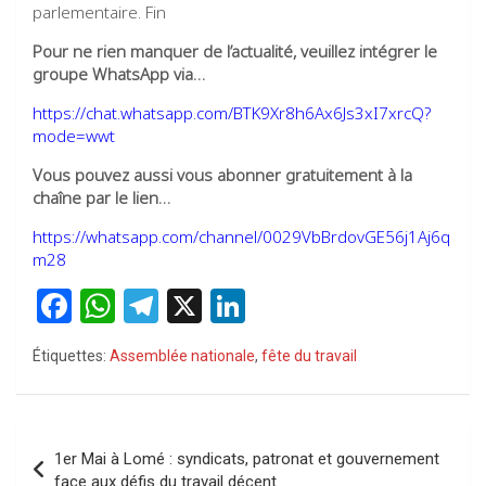
parlementaire. Fin
Pour ne rien manquer de l’actualité, veuillez intégrer le
groupe WhatsApp via…
https://chat.whatsapp.com/BTK9Xr8h6Ax6Js3xI7xrcQ?
mode=wwt
Vous pouvez aussi vous abonner gratuitement à la
chaîne par le lien…
https://whatsapp.com/channel/0029VbBrdovGE56j1Aj6q
m28
F
W
T
X
Li
a
h
el
n
Étiquettes:
Assemblée nationale
,
fête du travail
ce
at
e
ke
b
s
gr
dI
o
A
a
n
Navigation
1er Mai à Lomé : syndicats, patronat et gouvernement
o
p
m
de
face aux défis du travail décent