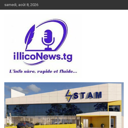
Aller
samedi, août 8, 2026
au
contenu
L’info sûre, rapide et fluide
illiconews