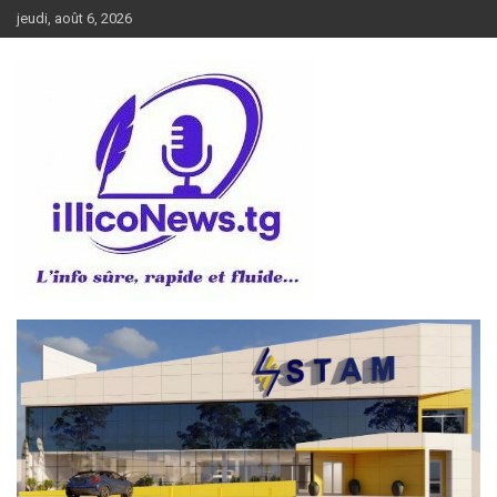
Aller
jeudi, août 6, 2026
au
contenu
L’info sûre, rapide et fluide
illiconews