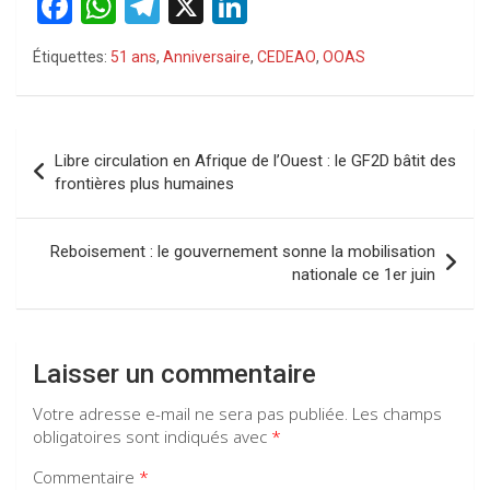
F
W
T
X
Li
a
h
el
n
Étiquettes:
51 ans
,
Anniversaire
,
CEDEAO
,
OOAS
ce
at
e
ke
b
s
gr
dI
o
A
a
n
Navigation
Libre circulation en Afrique de l’Ouest : le GF2D bâtit des
o
p
m
de
frontières plus humaines
k
p
l’article
Reboisement : le gouvernement sonne la mobilisation
nationale ce 1er juin
Laisser un commentaire
Votre adresse e-mail ne sera pas publiée.
Les champs
obligatoires sont indiqués avec
*
Commentaire
*