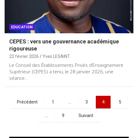
EDUCATION
CEPES : vers une gouvernance académique
rigoureuse
22 février 2026
Yves LESAINT
Le Conseil des Établissements Privés d’Enseignement
Supérieur (CEPES) a tenu, le 28 janvier 2026, une
séance…
Pagination
Précédent
1
…
3
4
5
des
…
9
Suivant
publications