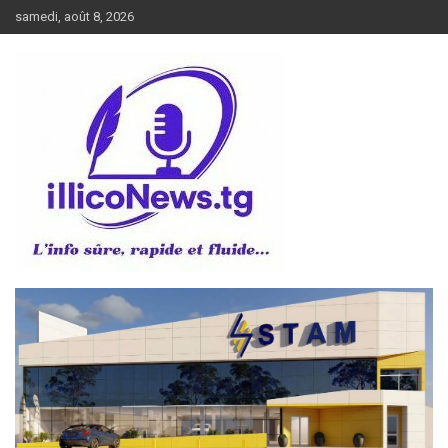
Aller
samedi, août 8, 2026
au
contenu
L’info sûre, rapide et fluide
illiconews