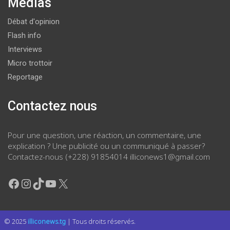
Médias
Débat d'opinion
Flash info
Interviews
Micro trottoir
Reportage
Contactez nous
Pour une question, une réaction, un commentaire, une
explication ? Une publicité ou un communiqué à passer?
Contactez-nous (+228) 91854014 illiconews1@gmail.com
Facebook
Instagram
TikTok
YouTube
X
© 2025
illiconews.tg
| Tous droits réservés.