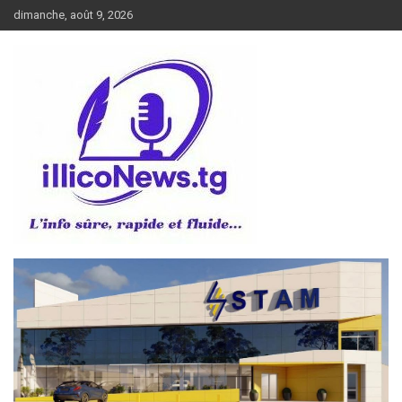
Aller
dimanche, août 9, 2026
au
contenu
L’info sûre, rapide et fluide
illiconews