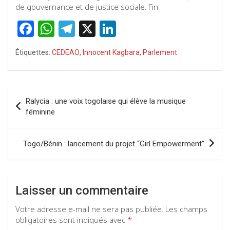
de gouvernance et de justice sociale. Fin
F
W
T
X
Li
a
h
el
n
Étiquettes:
CEDEAO
,
Innocent Kagbara
,
Parlement
ce
at
e
ke
b
s
gr
dI
o
A
a
n
Navigation
Ralycia : une voix togolaise qui élève la musique
o
p
m
de
féminine
k
p
l’article
Togo/Bénin : lancement du projet “Girl Empowerment”
Laisser un commentaire
Votre adresse e-mail ne sera pas publiée.
Les champs
obligatoires sont indiqués avec
*