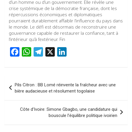
d’un homme ou d’un gouvernement. Elle révèle une
crise systémique de la démocratie française, dont les
répercussions économiques et diplomatiques
pourraient durablement affaiblir l’influence du pays dans
le monde. Le défi est désormais de reconstruire une
gouvernance capable de restaurer la confiance, tant à
l’intérieur qu’à l’extérieur. Fin
F
W
T
X
Li
a
h
el
n
ce
at
e
ke
b
s
gr
dI
Navigation
Pils Citron : BB Lomé réinvente la fraîcheur avec une
o
A
a
n
de
bière audacieuse et résolument togolaise
o
p
m
l’article
k
p
Côte d’Ivoire: Simone Gbagbo, une candidature qui
bouscule l’équilibre politique ivoirien