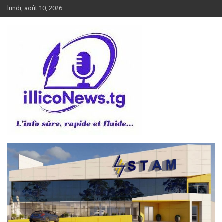
Aller
lundi, août 10, 2026
au
contenu
L’info sûre, rapide et fluide
illiconews