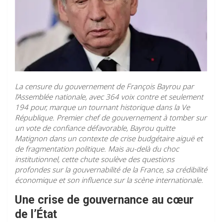
La censure du gouvernement de François Bayrou par
l’Assemblée nationale, avec 364 voix contre et seulement
194 pour, marque un tournant historique dans la Ve
République. Premier chef de gouvernement à tomber sur
un vote de confiance défavorable, Bayrou quitte
Matignon dans un contexte de crise budgétaire aiguë et
de fragmentation politique. Mais au-delà du choc
institutionnel, cette chute soulève des questions
profondes sur la gouvernabilité de la France, sa crédibilité
économique et son influence sur la scène internationale.
Une crise de gouvernance au cœur
de l’État