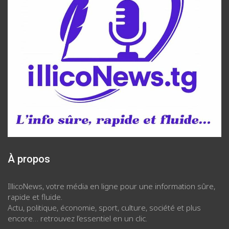
À propos
IllicoNews, votre média en ligne pour une information sûre,
rapide et fluide.
Actu, politique, économie, sport, culture, société et plus
encore… retrouvez l’essentiel en un clic.