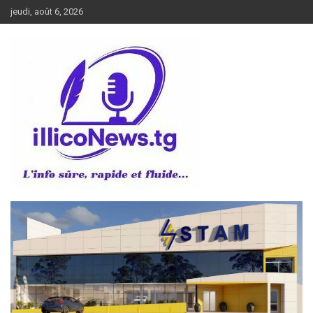
Aller
jeudi, août 6, 2026
au
contenu
L’info sûre, rapide et fluide
illiconews