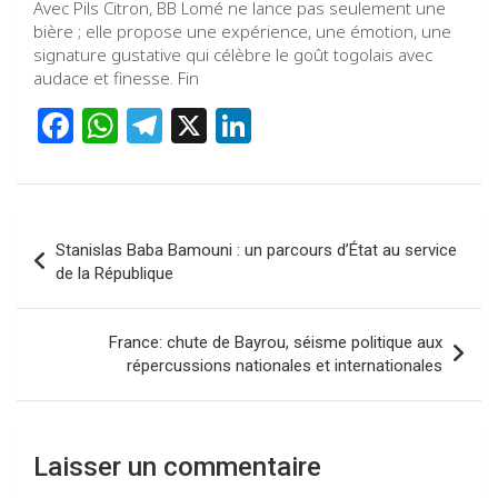
Avec Pils Citron, BB Lomé ne lance pas seulement une
bière ; elle propose une expérience, une émotion, une
signature gustative qui célèbre le goût togolais avec
audace et finesse. Fin
F
W
T
X
Li
a
h
el
n
ce
at
e
ke
b
s
gr
dI
Navigation
Stanislas Baba Bamouni : un parcours d’État au service
o
A
a
n
de
de la République
o
p
m
l’article
k
p
France: chute de Bayrou, séisme politique aux
répercussions nationales et internationales
Laisser un commentaire