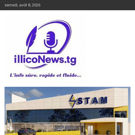
Aller
samedi, août 8, 2026
au
contenu
L’info sûre, rapide et fluide
illiconews