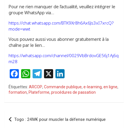
Pour ne rien manquer de l’actualité, veuillez intégrer le
groupe WhatsApp via…
https://chat.whatsapp.com/BTK9Xr8h6Ax6Js3xI7xrcQ?
mode=wwt
Vous pouvez aussi vous abonner gratuitement à la
chaîne par le lien…
https://whatsapp.com/channel/0029VbBrdovGE56j1Aj6q
m28
F
W
T
X
Li
a
h
el
n
Étiquettes:
ARCOP
,
Commande publique
,
e-learning
,
en ligne
,
ce
at
e
ke
formation
,
Plateforme
,
procédures de passation
b
s
gr
dI
o
A
a
n
Navigation
o
p
m
Togo : 24 M€ pour muscler la défense numérique
de