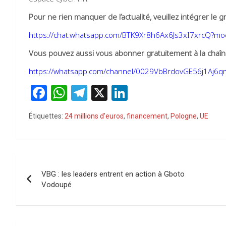
Pour ne rien manquer de l’actualité, veuillez intégrer l
https://chat.whatsapp.com/BTK9Xr8h6Ax6Js3xI7xrcQ?m
Vous pouvez aussi vous abonner gratuitement à la chaîne
https://whatsapp.com/channel/0029VbBrdovGE56j1Aj6
F
W
T
X
Li
a
h
el
n
Étiquettes:
24 millions d'euros
,
financement
,
Pologne
,
UE
ce
at
e
ke
b
s
gr
dI
o
A
a
n
Navigation
o
p
m
VBG : les leaders entrent en action à Gboto
de
Vodoupé
k
p
l’article