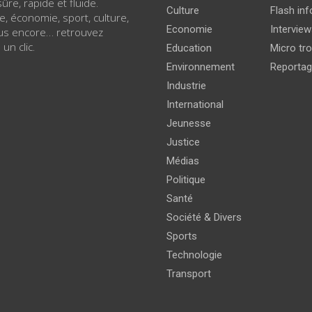
ûre, rapide et fluide.
Culture
Flash inf
ue, économie, sport, culture,
Economie
Intervie
lus encore… retrouvez
 un clic.
Education
Micro tro
Environnement
Reporta
Industrie
International
Jeunesse
Justice
Médias
Politique
Santé
Société & Divers
Sports
Technologie
Transport