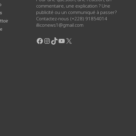
o
commentaire, une explication ? Une
publicité ou un communiqué à passer?
ws
Contactez-nous (+228) 91854014
ttoir
illiconews1@gmail.com
ge
Facebook
Instagram
TikTok
YouTube
X