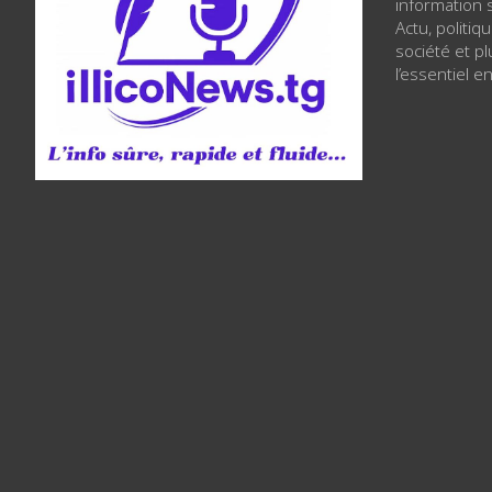
information s
Actu, politiq
société et p
l’essentiel en