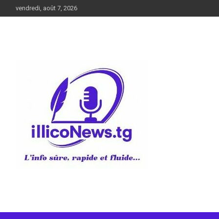
Aller
vendredi, août 7, 2026
au
contenu
L’info sûre, rapide et fluide
illiconews