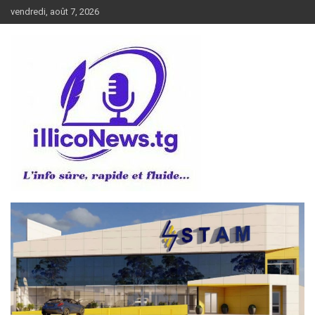
Aller
vendredi, août 7, 2026
au
contenu
L’info sûre, rapide et fluide
illiconews