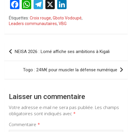
F
W
T
X
Li
a
h
el
n
Étiquettes:
Croix rouge
,
Gboto Vodoupé
,
ce
at
e
ke
Leaders communautaires
,
VBG
b
s
gr
dI
o
A
a
n
Navigation
o
p
m
NEISA 2026 : Lomé affiche ses ambitions à Kigali
de
k
p
l’article
Togo : 24 M€ pour muscler la défense numérique
Laisser un commentaire
Votre adresse e-mail ne sera pas publiée.
Les champs
obligatoires sont indiqués avec
*
Commentaire
*