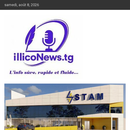
Aller
samedi, août 8, 2026
au
contenu
L’info sûre, rapide et fluide
illiconews