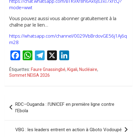
https://chat.whatsapp.com/BTK9Xr8h6Ax6Js3xI7xrcQ?
mode=wwt
Vous pouvez aussi vous abonner gratuitement à la
chaîne par le lien…
https://whatsapp.com/channel/0029VbBrdovGE56j1Aj6q
m28
F
W
T
X
Li
a
h
el
n
Étiquettes:
Faure Gnassingbé
,
Kigali
,
Nucléaire
,
ce
at
e
ke
Sommet NEISA 2026
b
s
gr
dI
o
A
a
n
Navigation
o
p
m
RDC–Ouganda : l’UNICEF en première ligne contre
de
l’Ebola
k
p
l’article
VBG : les leaders entrent en action à Gboto Vodoupé