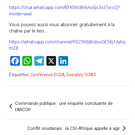
https://chat.whatsapp.com/BTK9Xr8h6Ax6Js3xI7xrcQ?
mode=wwt
Vous pouvez aussi vous abonner gratuitement à la
chaîne par le lien…
https://whatsapp.com/channel/0029VbBrdovGE56j1Aj6q
m28
F
W
T
X
Li
a
h
el
n
Étiquettes:
Conférence ECSA
,
Eswatini
,
OOAS
ce
at
e
ke
b
s
gr
dI
o
A
a
n
Navigation
Commande publique : une enquête concluante de
o
p
m
de
l’ARCOP
k
p
l’article
Conflit soudanais : la CSI‑Afrique appelle à agir