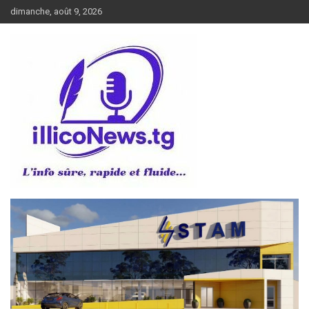
Aller
dimanche, août 9, 2026
au
contenu
L’info sûre, rapide et fluide
illiconews